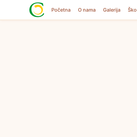
Početna
O nama
Galerija
Ško